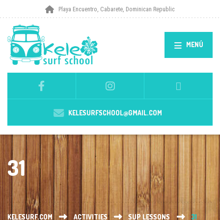
Playa Encuentro, Cabarete, Dominican Republic
MENÚ
KELESURFSCHOOL@GMAIL.COM
31
KELESURF.COM
ACTIVITIES
SUP LESSONS
31