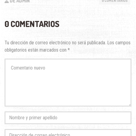
DE ADMIN
0 COMENTARIOS
0 COMENTARIOS
Tu dirección de correo electrónico no será publicada.
Los campos
obligatorios están marcados con
*
Su
comentario
*
Nombre
y
primer
Dirección