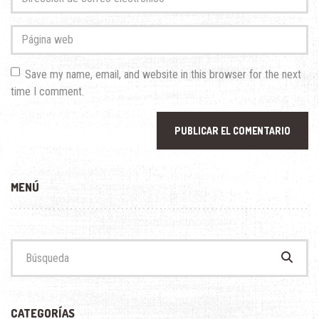
apellido
*
de
correo
Página
electrónico
*
web
Save my name, email, and website in this browser for the next
time I comment.
MENÚ
Buscar:
CATEGORÍAS