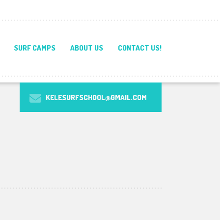
SURF CAMPS
ABOUT US
CONTACT US!
KELESURFSCHOOL@GMAIL.COM