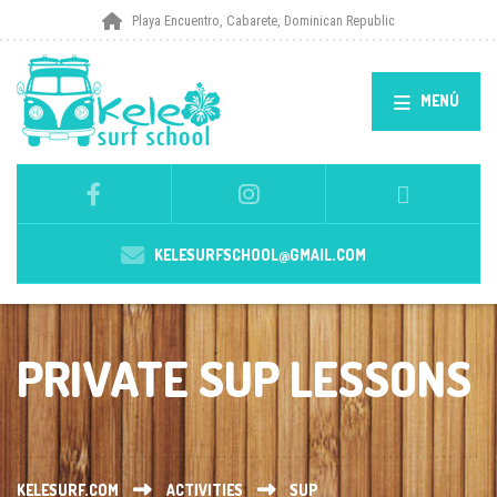
Playa Encuentro, Cabarete, Dominican Republic
MENÚ
KELESURFSCHOOL@GMAIL.COM
PRIVATE SUP LESSONS
KELESURF.COM
ACTIVITIES
SUP