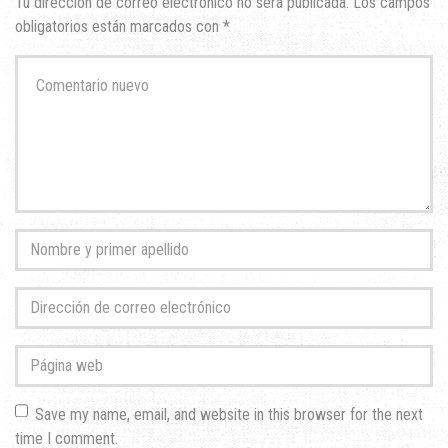
Tu dirección de correo electrónico no será publicada.
Los campos
obligatorios están marcados con
*
Su
comentario
*
Nombre
y
primer
Dirección
apellido
*
de
correo
Página
electrónico
*
web
Save my name, email, and website in this browser for the next
time I comment.