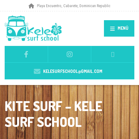
Playa Encuentro, Cabarete, Dominican Republic
MENÚ
KELESURFSCHOOL@GMAIL.COM
KITE SURF – KELE
SURF SCHOOL