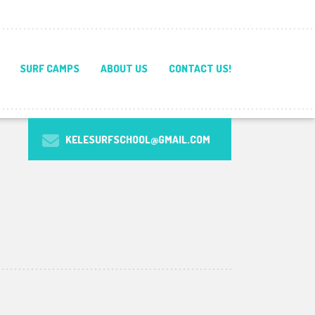
SURF CAMPS
ABOUT US
CONTACT US!
KELESURFSCHOOL@GMAIL.COM