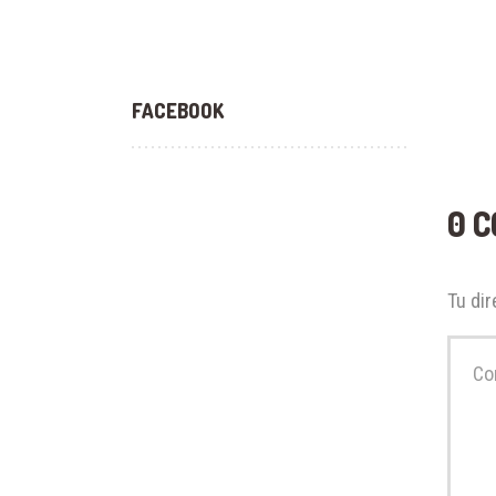
FACEBOOK
0 
Tu dir
Su
comen