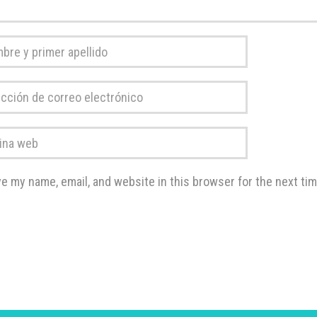
re
r
ción
do
*
o
a
rónico
*
e my name, email, and website in this browser for the next ti