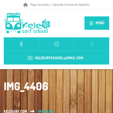
Playa Encuentro, Cabarete, Dominican Republic
MENÚ
KELESURFSCHOOL@GMAIL.COM
IMG_4406
KELESURF.COM
IMG_4406